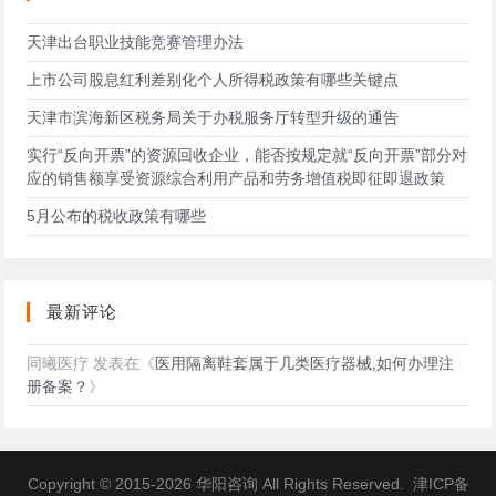
天津出台职业技能竞赛管理办法
上市公司股息红利差别化个人所得税政策有哪些关键点
天津市滨海新区税务局关于办税服务厅转型升级的通告
实行“反向开票”的资源回收企业，能否按规定就“反向开票”部分对
应的销售额享受资源综合利用产品和劳务增值税即征即退政策
5月公布的税收政策有哪些
最新评论
同曦医疗
发表在《
医用隔离鞋套属于几类医疗器械,如何办理注
册备案？
》
Copyright © 2015-2026
华阳咨询
All Rights Reserved.
津ICP备