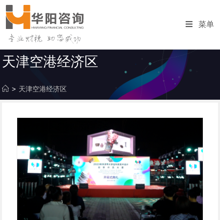
跳
转
菜单
至
内
容
天津空港经济区
>
天津空港经济区