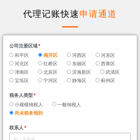
代理记账快速
申请通道
公司注册区域
和平区
南开区
河西区
河东区
河北区
红桥区
东丽区
西青区
津南区
北辰区
滨海新区
武清区
宝坻区
宁河区
静海区
蓟州区
税务人类型
小规模纳税人
一般纳税人
尚未税务报到
联系人