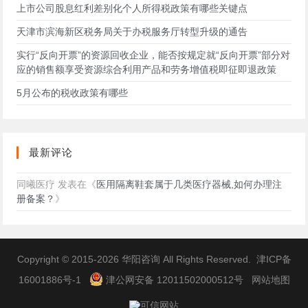
上市公司股息红利差别化个人所得税政策有哪些关键点
天津市滨海新区税务局关于办税服务厅转型升级的通告
实行“反向开票”的资源回收企业，能否按规定就“反向开票”部分对
应的销售额享受资源综合利用产品和劳务增值税即征即退政策
5月公布的税收政策有哪些
最新评论
同曦医疗
发表在《
医用隔离鞋套属于几类医疗器械,如何办理注
册备案？
》
Copyright © 2015-2026
华阳咨询
All Rights Reserved.
津ICP备
16001886号-1
津公网安备 12011502000512号
网站地图