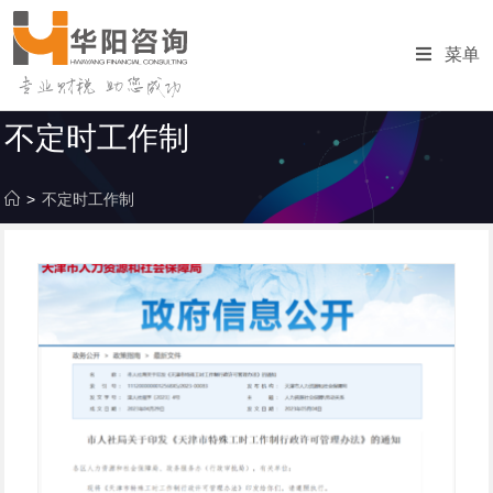
跳
转
菜单
至
内
容
不定时工作制
>
不定时工作制