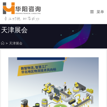
跳
转
菜单
至
内
容
天津展会
>
天津展会