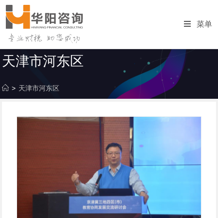
跳
转
菜单
至
内
容
天津市河东区
>
天津市河东区