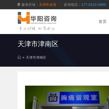
跳
服务区域：
天津市全境
咨询电话：
177-0222-0099
转
至
内
首页
容
天津市津南区
>
天津市津南区