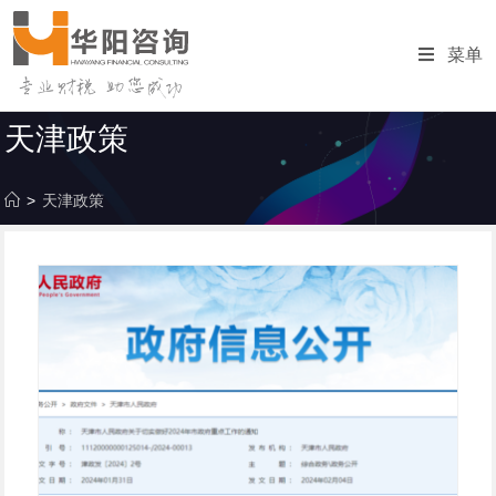
跳
转
菜单
至
内
容
天津政策
>
天津政策