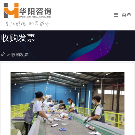
跳
转
菜单
至
内
容
收购发票
>
收购发票