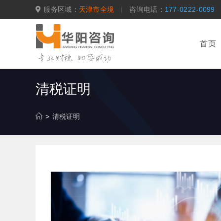
跳
服务区域：
天津市全境
咨询电话：
177-0222-0099
转
至
内
首页
容
清税证明
>
清税证明