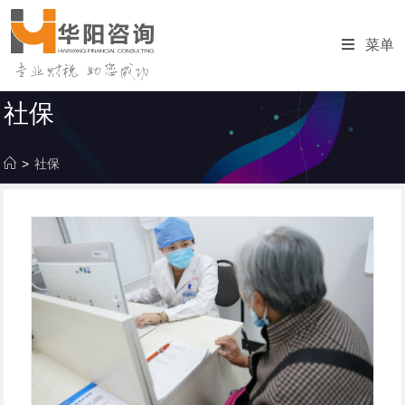
跳
转
菜单
至
内
容
社保
>
社保