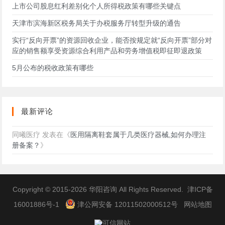
上市公司股息红利差别化个人所得税政策有哪些关键点
天津市滨海新区税务局关于办税服务厅转型升级的通告
实行“反向开票”的资源回收企业，能否按规定就“反向开票”部分对
应的销售额享受资源综合利用产品和劳务增值税即征即退政策
5月公布的税收政策有哪些
最新评论
同曦医疗
发表在《
医用隔离鞋套属于几类医疗器械,如何办理注
册备案？
》
Copyright © 2015-2026
华阳咨询
All Rights Reserved.
津ICP备
16001886号-1
津公网安备 12011502000512号
网站地图