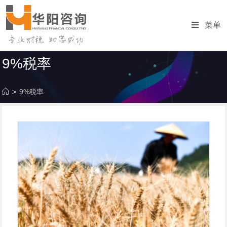
跳
转
菜单
至
内
容
9%税率
>
9%税率