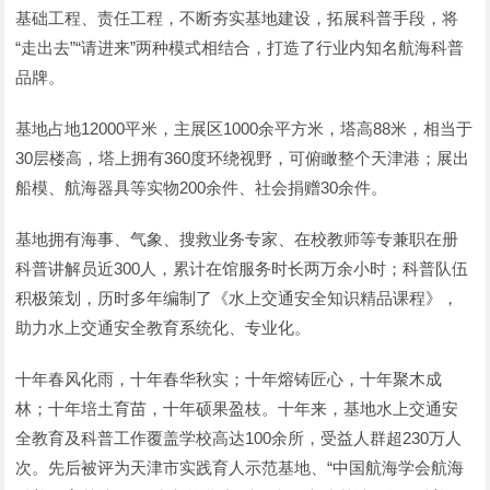
基础工程、责任工程，不断夯实基地建设，拓展科普手段，将
“走出去”“请进来”两种模式相结合，打造了行业内知名航海科普
品牌。
基地占地12000平米，主展区1000余平方米，塔高88米，相当于
30层楼高，塔上拥有360度环绕视野，可俯瞰整个天津港；展出
船模、航海器具等实物200余件、社会捐赠30余件。
基地拥有海事、气象、搜救业务专家、在校教师等专兼职在册
科普讲解员近300人，累计在馆服务时长两万余小时；科普队伍
积极策划，历时多年编制了《水上交通安全知识精品课程》，
助力水上交通安全教育系统化、专业化。
十年春风化雨，十年春华秋实；十年熔铸匠心，十年聚木成
林；十年培土育苗，十年硕果盈枝。十年来，基地水上交通安
全教育及科普工作覆盖学校高达100余所，受益人群超230万人
次。先后被评为天津市实践育人示范基地、“中国航海学会航海