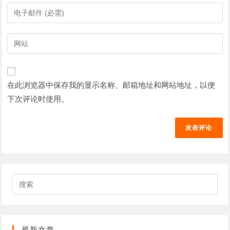
您
输
的
入
姓
您
输
名
的
入
或
电
您
用
子
的
户
在此浏览器中保存我的显示名称、邮箱地址和网站地址，以便
邮
网
名
件
下次评论时使用。
站
以
地
网
发
址
址
表
以
（可
评
发
选）
论
表
评
搜
论
索
此
网
站
最新文章