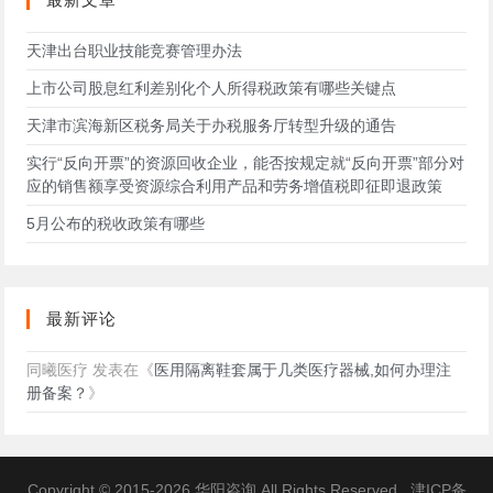
天津出台职业技能竞赛管理办法
上市公司股息红利差别化个人所得税政策有哪些关键点
天津市滨海新区税务局关于办税服务厅转型升级的通告
实行“反向开票”的资源回收企业，能否按规定就“反向开票”部分对
应的销售额享受资源综合利用产品和劳务增值税即征即退政策
5月公布的税收政策有哪些
最新评论
同曦医疗
发表在《
医用隔离鞋套属于几类医疗器械,如何办理注
册备案？
》
Copyright © 2015-2026
华阳咨询
All Rights Reserved.
津ICP备