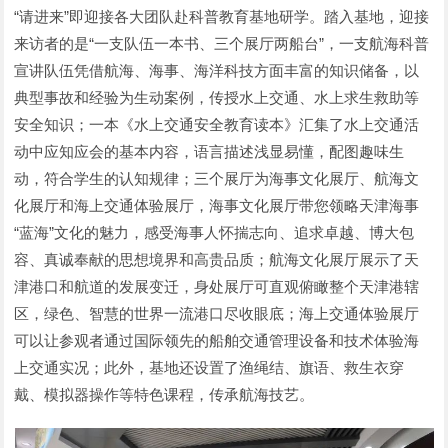
“请进来”即迎接各大团队赴科普教育基地研学。踏入基地，迎接
来访者的是“一支队伍一本书、三个展厅两船台”，一支航海科普
宣讲队伍凭借航海、海事、海洋科技方面丰富的知识储备，以
典型事故和经验为生动案例，传授水上交通、水上求生救助等
安全知识；一本《水上交通安全教育读本》汇集了水上交通活
动中应知应会的基本内容，语言描述浅显易懂，配图趣味生
动，符合学生的认知规律；三个展厅为海事文化展厅、航海文
化展厅和海上交通体验展厅，海事文化展厅带您领略天津海事
“蓝海”文化的魅力，感受海事人怀揣志向、追求卓越、博大包
容、真诚奉献的思想境界和高贵品质；航海文化展厅展示了天
津港口和航道的发展变迁，身处展厅可直观俯瞰整个天津港辖
区，绿色、智慧的世界一流港口尽收眼底；海上交通体验展厅
可以让参观者通过国际领先的船舶交通管理设备和技术体验海
上交通实况；此外，基地还设置了渔绳结、旗语、救生衣穿
戴、模拟器操作等特色课程，传承航海技艺。