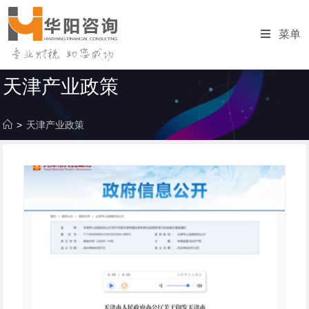
跳
转
菜单
至
内
容
天津产业政策
>
天津产业政策