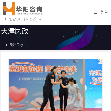
跳
转
菜单
至
内
容
天津民政
>
天津民政