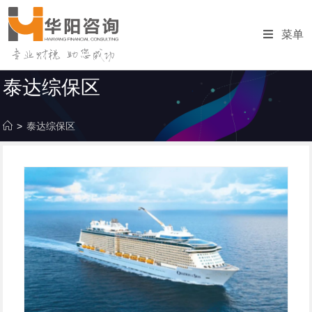
跳
转
菜单
至
内
容
泰达综保区
>
泰达综保区