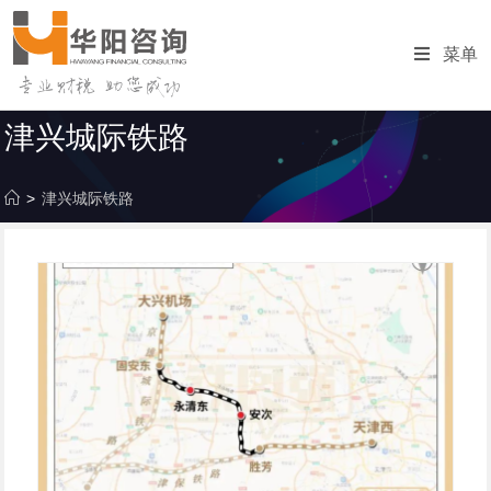
跳
转
菜单
至
内
容
津兴城际铁路
>
津兴城际铁路