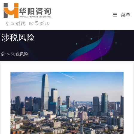
跳
转
菜单
至
内
容
涉税风险
>
涉税风险