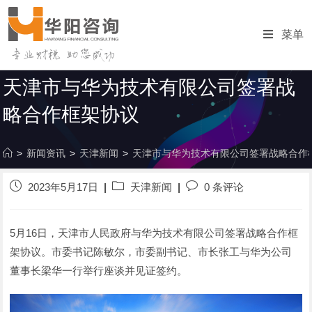
跳
转
菜单
至
内
容
天津市与华为技术有限公司签署战
略合作框架协议
>
新闻资讯
>
天津新闻
>
天津市与华为技术有限公司签署战略合作
发
帖
发
2023年5月17日
天津新闻
0 条评论
布
子
表
的
分
评
帖
类
论：
5月16日，天津市人民政府与华为技术有限公司签署战略合作框
子：
架协议。市委书记陈敏尔，市委副书记、市长张工与华为公司
董事长梁华一行举行座谈并见证签约。