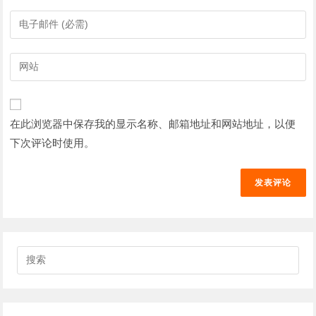
您
输
的
入
姓
您
输
名
的
入
或
电
您
用
子
的
户
在此浏览器中保存我的显示名称、邮箱地址和网站地址，以便
邮
网
名
件
下次评论时使用。
站
以
地
网
发
址
址
表
以
（可
评
发
选）
论
表
评
搜
论
索
此
网
站