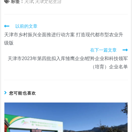
标签：
天津
天津文化生活
,
阅
以前的文章
读
天津市乡村振兴全面推进行动方案 打造现代都市型农业升
更
多
级版
文
在下一篇文章
章
天津市2023年第四批拟入库雏鹰企业/瞪羚企业和科技领军
（培育）企业名单
您可能也喜欢