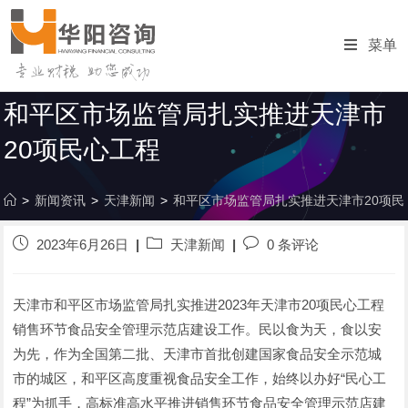
跳
转
菜单
至
内
容
和平区市场监管局扎实推进天津市
20项民心工程
>
新闻资讯
>
天津新闻
>
和平区市场监管局扎实推进天津市20项民
发
帖
发
2023年6月26日
天津新闻
0 条评论
布
子
表
的
分
评
帖
类
论：
天津市和平区市场监管局扎实推进2023年天津市20项民心工程
子：
销售环节食品安全管理示范店建设工作。民以食为天，食以安
为先，作为全国第二批、天津市首批创建国家食品安全示范城
市的城区，和平区高度重视食品安全工作，始终以办好“民心工
程”为抓手，高标准高水平推进销售环节食品安全管理示范店建