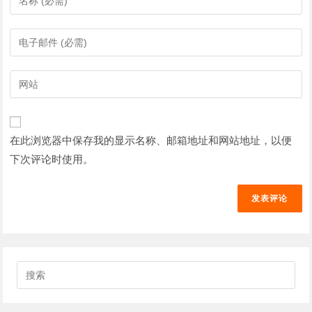
入
您
输
的
入
姓
您
输
名
的
入
或
电
您
用
子
的
户
在此浏览器中保存我的显示名称、邮箱地址和网站地址，以便
邮
网
名
件
下次评论时使用。
站
以
地
网
发
址
址
表
以
（可
评
发
选）
论
表
评
搜
论
索
此
网