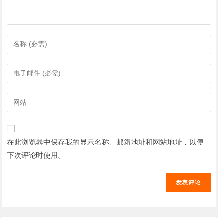
输
入
您
输
的
入
姓
您
输
名
的
入
或
电
您
用
子
的
户
在此浏览器中保存我的显示名称、邮箱地址和网站地址，以便
邮
网
名
件
下次评论时使用。
站
以
地
网
发
址
址
表
以
（可
评
发
选）
论
表