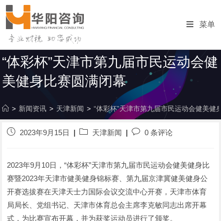
跳
转
菜单
至
内
容
“体彩杯”天津市第九届市民运动会健
美健身比赛圆满闭幕
>
新闻资讯
>
天津新闻
>
“体彩杯”天津市第九届市民运动会健美健
发
帖
发
2023年9月15日
天津新闻
0 条评论
布
子
表
的
分
评
帖
类
论：
2023年9月10日，“体彩杯”天津市第九届市民运动会健美健身比
子：
赛暨2023年天津市健美健身锦标赛、第九届京津冀健美健身公
开赛选拔赛在天津天士力国际会议交流中心开赛，天津市体育
局局长、党组书记、天津市体育总会主席李克敏同志出席开幕
式，为比赛宣布开幕，并为获奖运动员进行了颁奖。