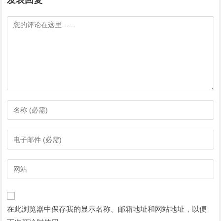
发表回复
评
论
输
入
您
输
的
入
姓
您
输
名
的
入
或
电
您
用
子
的
户
在此浏览器中保存我的显示名称、邮箱地址和网站地址，以便
邮
网
名