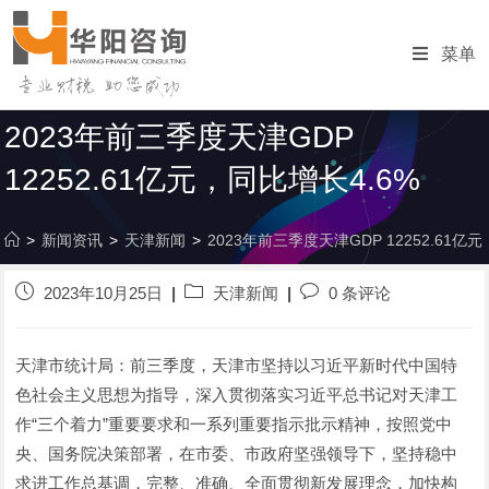
跳
转
菜单
至
内
容
2023年前三季度天津GDP
12252.61亿元，同比增长4.6%
>
新闻资讯
>
天津新闻
>
2023年前三季度天津GDP 12252.61亿
发
帖
发
2023年10月25日
天津新闻
0 条评论
布
子
表
的
分
评
帖
类
论：
天津市统计局：前三季度，天津市坚持以习近平新时代中国特
子：
色社会主义思想为指导，深入贯彻落实习近平总书记对天津工
作“三个着力”重要要求和一系列重要指示批示精神，按照党中
央、国务院决策部署，在市委、市政府坚强领导下，坚持稳中
求进工作总基调，完整、准确、全面贯彻新发展理念，加快构