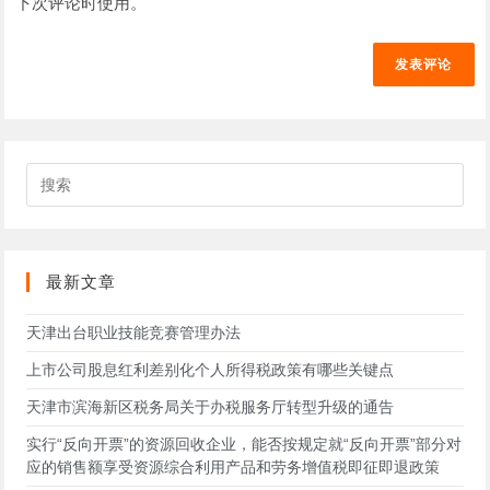
件
下次评论时使用。
站
以
地
网
发
址
址
表
以
（可
评
发
选）
论
表
评
搜
论
索
此
网
站
最新文章
天津出台职业技能竞赛管理办法
上市公司股息红利差别化个人所得税政策有哪些关键点
天津市滨海新区税务局关于办税服务厅转型升级的通告
实行“反向开票”的资源回收企业，能否按规定就“反向开票”部分对
应的销售额享受资源综合利用产品和劳务增值税即征即退政策