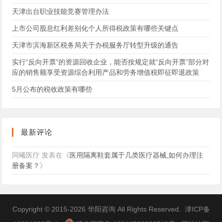
天津出台职业技能竞赛管理办法
上市公司股息红利差别化个人所得税政策有哪些关键点
天津市滨海新区税务局关于办税服务厅转型升级的通告
实行“反向开票”的资源回收企业，能否按规定就“反向开票”部分对
应的销售额享受资源综合利用产品和劳务增值税即征即退政策
5月公布的税收政策有哪些
最新评论
同曦医疗
发表在《
医用隔离鞋套属于几类医疗器械,如何办理注
册备案？
》
Copyright © 2015-2026
华阳咨询
All Rights Reserved.
津ICP备