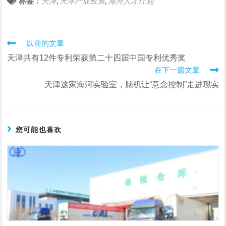
标签：
天津
天津产业政策
海河人才计划
,
,
阅
以前的文章
读
天津共有12件专利荣获第二十四届中国专利优秀奖
更
在下一篇文章
多
文
天津这家海河实验室，脑机让“意念控制”走进现实
章
您可能也喜欢