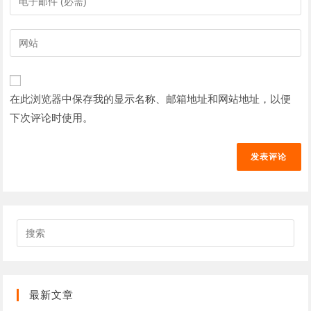
的
入
姓
您
输
名
的
入
或
电
您
用
子
的
户
在此浏览器中保存我的显示名称、邮箱地址和网站地址，以便
邮
网
名
件
下次评论时使用。
站
以
地
网
发
址
址
表
以
（可
评
发
选）
论
表
评
搜
论
索
此
网
站
最新文章