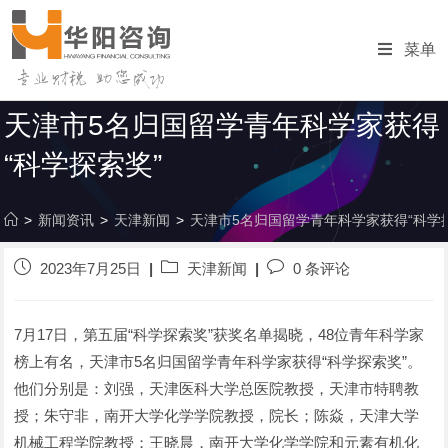
跳
转
菜单
至
内
容
天津市5名归国留学青年科学家获得
“科学探索奖”
>
新闻资讯
>
天津新闻
>
天津市5名归国留学青年科学家获得“科学
发
帖
发
2023年7月25日
天津新闻
0 条评论
布
子
表
的
分
评
帖
类
论：
7月17日，第五届“科学探索奖”获奖名单揭晓，48位青年科学家
子：
榜上有名，天津市5名归国留学青年科学家获得“科学探索奖”。
他们分别是：刘强，天津医科大学总医院教授，天津市特聘教
授；朱守非，南开大学化学学院教授，院长；陈焱，天津大学
机械工程学院教授；王晓晨，南开大学化学学院和元素有机化